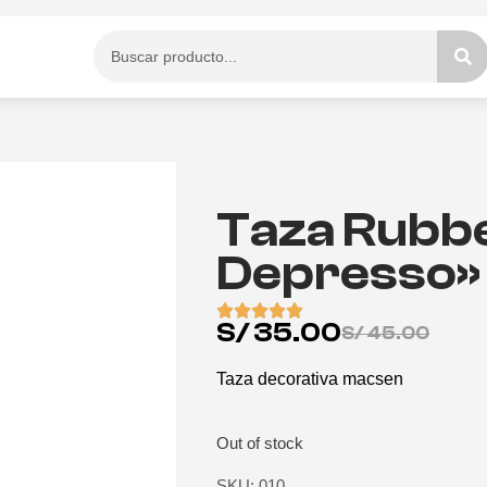
Taza Rubbe
Depresso»
S/
35.00
S/
45.00
Taza decorativa macsen
Out of stock
SKU: 010