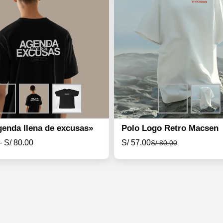
genda llena de excusas»
Polo Logo Retro Macsen
–
S/
80.00
S/
57.00
S/
80.00