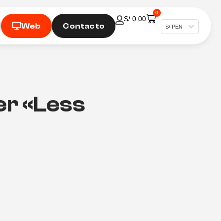
0
S/
0.00
Web
Contacto
S/ PEN
r «Less