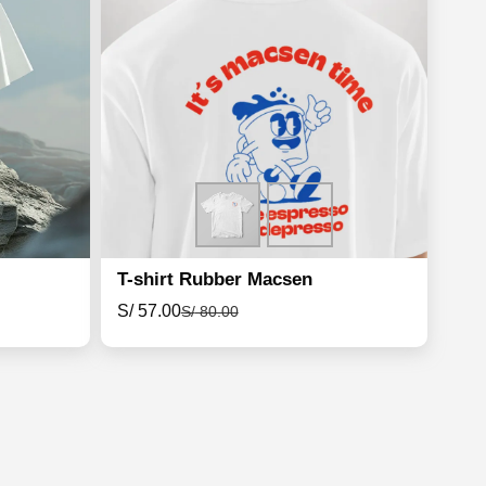
T-shirt Rubber Macsen
S/
57.00
S/
80.00