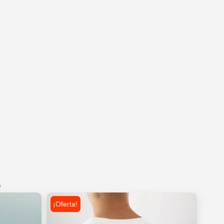
s
¡Oferta!