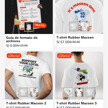
T-shirt Rubber Macsen
Guía de formato de
archivos
S/
57.00
S/
80.00
S/
0.00
S/
15.00
¡Oferta!
¡Oferta!
T-shirt Rubber Macsen 2
T-shirt Rubber Macsen 3
S/
57.00
S/
57.00
S/
80.00
S/
80.00