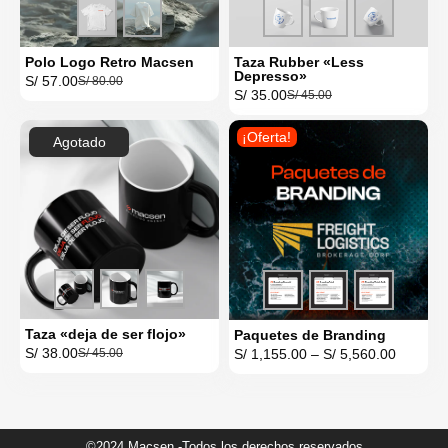
Polo Logo Retro Macsen
Taza Rubber «Less
Depresso»
S/
57.00
S/
80.00
S/
35.00
S/
45.00
¡Oferta!
Agotado
Taza «deja de ser flojo»
Paquetes de Branding
S/
38.00
S/
1,155.00
–
S/
5,560.00
S/
45.00
©2024 Macsen -Todos los derechos reservados