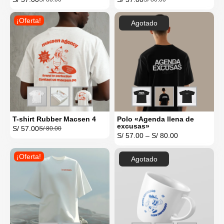
¡Oferta!
Agotado
T-shirt Rubber Macsen 4
Polo «Agenda llena de
excusas»
S/
57.00
S/
80.00
S/
57.00
–
S/
80.00
¡Oferta!
Agotado