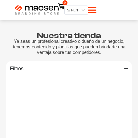
0
S
Mi cuenta
Mis pedidos
Web Macsen
a
S/ PEN
l
t
a
r
Nuestra tienda
a
l
Ya seas un profesional creativo o dueño de un negocio,
c
tenemos contenido y plantillas que pueden brindarte una
o
ventaja sobre tus competidores.
n
t
e
Filtros
n
i
d
o