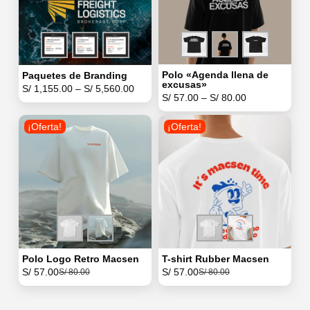
Polo «Agenda llena de
Paquetes de Branding
excusas»
S/
1,155.00
–
S/
5,560.00
S/
57.00
–
S/
80.00
¡Oferta!
¡Oferta!
Polo Logo Retro Macsen
T-shirt Rubber Macsen
S/
57.00
S/
57.00
S/
80.00
S/
80.00