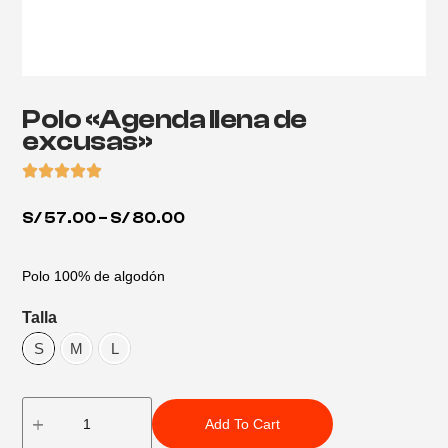
Polo «Agenda llena de
excusas»
S/
57.00
–
S/
80.00
Polo 100% de algodón
Talla
S
M
L
Add To Cart